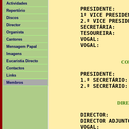
Actividades
	  PRESIDENTE:          José Eugénio

Repertório
	  1º VICE PRESIDENTE:  Gonçalo Freitas

Discos
          2.º VICE PRESID
Director
          SECRETÁRIA:    
          TESOUREIRA:    
Organista
          VOGAL:         
Cantores
          VOGAL:         
Mensagem Papal
Imagens
Eucaristia Directo
CO
Contactos
	  PRESIDENTE:          Paula Grosso

Links
          1.º SECRETÁRIO:
Membros
          2.º SECRETÁRIO:
DIRE
	  DIRECTOR:            José Eugénio

          DIRECTOR ADJUNT
          VOGAL:         