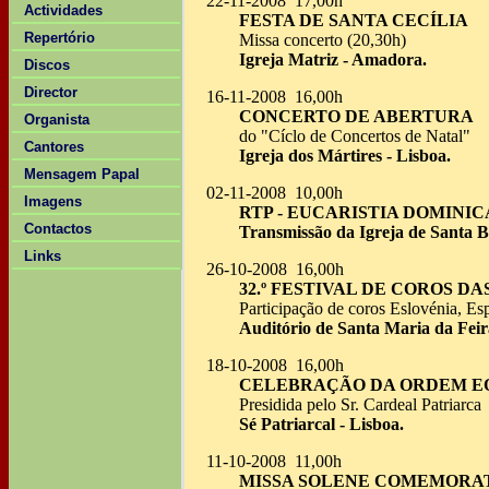
22-11-2008 17,00h
Actividades
FESTA DE SANTA CECÍLIA
Repertório
Missa concerto (20,30h)
Igreja Matriz - Amadora.
Discos
Director
16-11-2008 16,00h
CONCERTO DE ABERTURA
Organista
do "Cíclo de Concertos de Natal"
Cantores
Igreja dos Mártires - Lisboa.
Mensagem Papal
02-11-2008 10,00h
Imagens
RTP - EUCARISTIA DOMINIC
Contactos
Transmissão da Igreja de Santa Be
Links
26-10-2008 16,00h
32.º FESTIVAL DE COROS D
Participação de coros Eslovénia, Es
Auditório de Santa Maria da Feir
18-10-2008 16,00h
CELEBRAÇÃO DA ORDEM E
Presidida pelo Sr. Cardeal Patriarca
Sé Patriarcal - Lisboa.
11-10-2008 11,00h
MISSA SOLENE COMEMORA